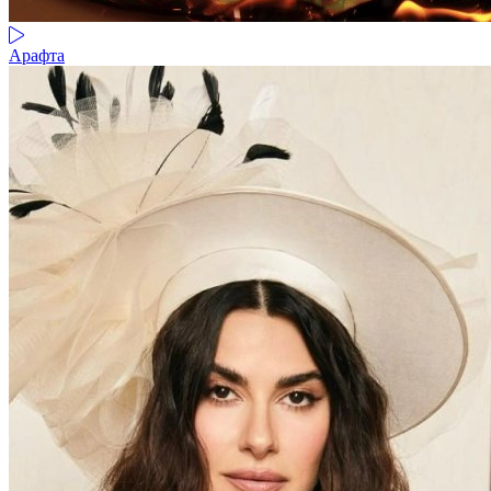
Арафта