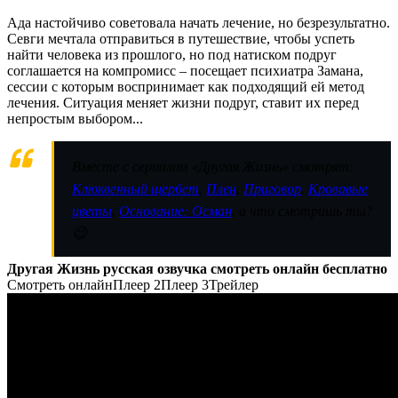
Ада настойчиво советовала начать лечение, но безрезультатно.
Севги мечтала отправиться в путешествие, чтобы успеть
найти человека из прошлого, но под натиском подруг
соглашается на компромисс – посещает психиатра Замана,
сессии с которым воспринимает как подходящий ей метод
лечения. Ситуация меняет жизни подруг, ставит их перед
непростым выбором...
Вместе с сериалом «Другая Жизнь» смотрят:
Клюквенный щербет
,
Плен
,
Приговор
,
Кровавые
цветы
,
Основание: Осман
, а что смотришь ты?
😉
Другая Жизнь русская озвучка смотреть онлайн бесплатно
Смотреть онлайн
Плеер 2
Плеер 3
Трейлер