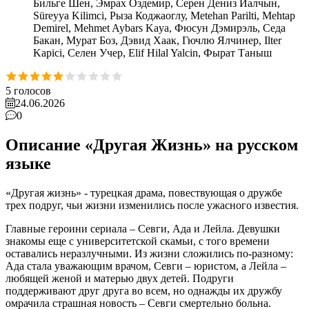
Бильге Шен, Эмрах Оздемир, Серен Дениз Йалчын,
Süreyya Kilimci, Рыза Коджаоглу, Metehan Parilti, Mehtap
Demirel, Mehmet Aybars Kaya, Фюсун Дэмирэль, Седа
Бакан, Мурат Боз, Дэвид Хаак, Гючлю Ялчинер, Ilter
Kapici, Селен Учер, Elif Hilal Yalcin, Фырат Таныш
5
голосов
24.06.2026
0
Описание «Другая Жизнь» на русском
языке
«Другая жизнь» - турецкая драма, повествующая о дружбе
трех подруг, чьи жизни изменились после ужасного известия.
Главные героини сериала – Севги, Ада и Лейла. Девушки
знакомы еще с университетской скамьи, с того времени
оставались неразлучными. Из жизни сложились по-разному:
Ада стала уважающим врачом, Севги – юристом, а Лейла –
любящей женой и матерью двух детей. Подруги
поддерживают друг друга во всем, но однажды их дружбу
омрачила страшная новость – Севги смертельно больна.