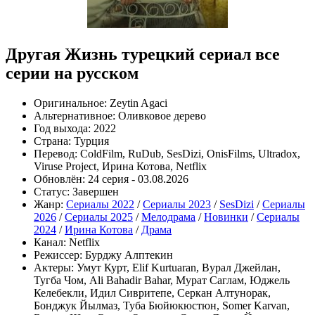
Другая Жизнь турецкий сериал все
серии на русском
Оригинальное:
Zeytin Agaci
Альтернативное:
Оливковое дерево
Год выхода:
2022
Страна:
Турция
Перевод:
ColdFilm, RuDub, SesDizi, OnisFilms, Ultradox,
Viruse Project, Ирина Котова, Netflix
Обновлён:
24 серия - 03.08.2026
Статус:
Завершен
Жанр:
Сериалы 2022
/
Сериалы 2023
/
SesDizi
/
Сериалы
2026
/
Сериалы 2025
/
Мелодрама
/
Новинки
/
Сериалы
2024
/
Ирина Котова
/
Драма
Канал:
Netflix
Режиссер:
Бурджу Алптекин
Актеры:
Умут Курт, Elif Kurtuaran, Вурал Джейлан,
Тугба Чом, Ali Bahadir Bahar, Мурат Саглам, Юджель
Келебекли, Идил Сивритепе, Серкан Алтунорак,
Бонджук Йылмаз, Туба Бюйюкюстюн, Somer Karvan,