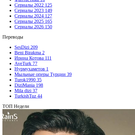
Сериалы 2022
125
Сериалы 2023
149
Сериалы 2024
127
Сериалы 2025
165
Сериалы 2026
150
Переводы
SesDizi
209
Beni Birakma
2
Ирина Котова
111
AveTurk
77
Нурмухаметов
1
Мыльные оперы Турции
39
Turok1990
35
DiziMania
198
Mila dizi
37
TurkishTuz
44
ТОП Недели