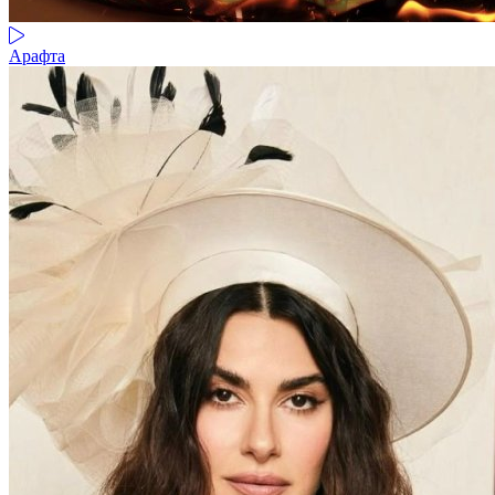
Арафта