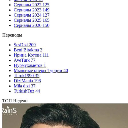
Сериалы 2022
125
Сериалы 2023
149
Сериалы 2024
127
Сериалы 2025
165
Сериалы 2026
150
Переводы
SesDizi
209
Beni Birakma
2
Ирина Котова
111
AveTurk
77
Нурмухаметов
1
Мыльные оперы Турции
40
Turok1990
35
DiziMania
198
Mila dizi
37
TurkishTuz
44
ТОП Недели