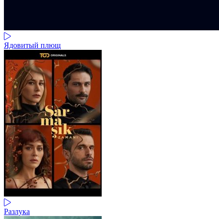
Ядовитый плющ
Разлука