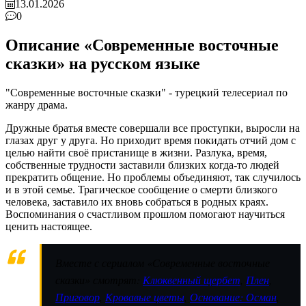
13.01.2026
0
Описание «Современные восточные
сказки» на русском языке
"Современные восточные сказки" - турецкий телесериал по
жанру драма.
Дружные братья вместе совершали все проступки, выросли на
глазах друг у друга. Но приходит время покидать отчий дом с
целью найти своё пристанище в жизни. Разлука, время,
собственные трудности заставили близких когда-то людей
прекратить общение. Но проблемы объединяют, так случилось
и в этой семье. Трагическое сообщение о смерти близкого
человека, заставило их вновь собраться в родных краях.
Воспоминания о счастливом прошлом помогают научиться
ценить настоящее.
Вместе с сериалом «Современные восточные
сказки» смотрят:
Клюквенный щербет
,
Плен
,
Приговор
,
Кровавые цветы
,
Основание: Осман
,