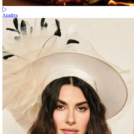
Арафта