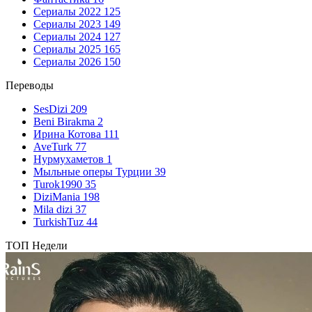
Сериалы 2022
125
Сериалы 2023
149
Сериалы 2024
127
Сериалы 2025
165
Сериалы 2026
150
Переводы
SesDizi
209
Beni Birakma
2
Ирина Котова
111
AveTurk
77
Нурмухаметов
1
Мыльные оперы Турции
39
Turok1990
35
DiziMania
198
Mila dizi
37
TurkishTuz
44
ТОП Недели