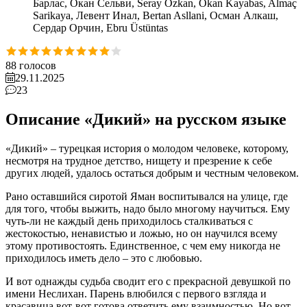
Барлас, Окан Сельви, Seray Özkan, Okan Kayabas, Almaç
Sarikaya, Левент Инал, Bertan Asllani, Осман Алкаш,
Сердар Орчин, Ebru Üstüntas
88
голосов
29.11.2025
23
Описание «Дикий» на русском языке
«Дикий» – турецкая история о молодом человеке, которому,
несмотря на трудное детство, нищету и презрение к себе
других людей, удалось остаться добрым и честным человеком.
Рано оставшийся сиротой Яман воспитывался на улице, где
для того, чтобы выжить, надо было многому научиться. Ему
чуть-ли не каждый день приходилось сталкиваться с
жестокостью, ненавистью и ложью, но он научился всему
этому противостоять. Единственное, с чем ему никогда не
приходилось иметь дело – это с любовью.
И вот однажды судьба сводит его с прекрасной девушкой по
имени Неслихан. Парень влюбился с первого взгляда и
красавица вот-вот готова ответить ему взаимностью. Но вот