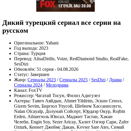
Дикий турецкий сериал все серии на
русском
Оригинальное:
Yabani
Год выхода:
2023
Страна:
Турция
Перевод:
AlisaDirilis, Voize, RedDiamond Studio, RealFake,
SesDizi
Обновлён:
51 серия - 04.08.2026
Статус:
Завершен
Жанр:
Сериалы 2023
/
Сериалы 2025
/
SesDizi
/
Драма
/
Сериалы 2024
/
Мелодрама
Канал:
FoxTV
Режиссер:
Чагатай Тосун, Филиз Адигузел
Актеры:
Таянч Аяйдын, Ahmet Yildirim, Эскин Сенол,
Gizem Sevim, Биргюл Улусой, Шебнем Хассанисоуги,
Nalan Olcayalp, Долунай Сойсерт, Юрдаэр Окур, Rojbin
Erden, Айшегюль Юнсал, Маджит Тастан, Хакан
Челеби, Engin Soy, Sezer Aricay, Халит Озгюр Сари, Zafer
Ozturk, Кеннет Джеймс Дакан, Kevser Sare Ates, Симай