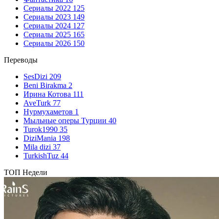
Сериалы 2022
125
Сериалы 2023
149
Сериалы 2024
127
Сериалы 2025
165
Сериалы 2026
150
Переводы
SesDizi
209
Beni Birakma
2
Ирина Котова
111
AveTurk
77
Нурмухаметов
1
Мыльные оперы Турции
40
Turok1990
35
DiziMania
198
Mila dizi
37
TurkishTuz
44
ТОП Недели