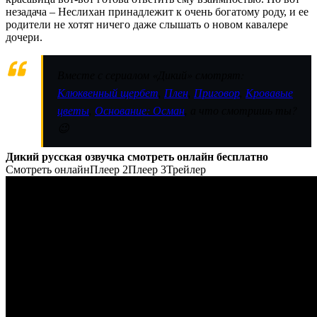
незадача – Неслихан принадлежит к очень богатому роду, и ее
родители не хотят ничего даже слышать о новом кавалере
дочери.
Вместе с сериалом «Дикий» смотрят:
Клюквенный щербет
,
Плен
,
Приговор
,
Кровавые
цветы
,
Основание: Осман
, а что смотришь ты?
😉
Дикий русская озвучка смотреть онлайн бесплатно
Смотреть онлайн
Плеер 2
Плеер 3
Трейлер