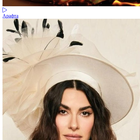
Арафта