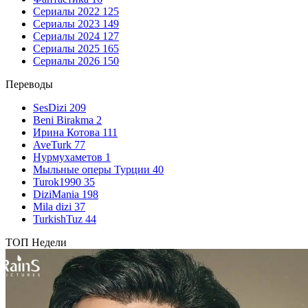
Сериалы 2022
125
Сериалы 2023
149
Сериалы 2024
127
Сериалы 2025
165
Сериалы 2026
150
Переводы
SesDizi
209
Beni Birakma
2
Ирина Котова
111
AveTurk
77
Нурмухаметов
1
Мыльные оперы Турции
40
Turok1990
35
DiziMania
198
Mila dizi
37
TurkishTuz
44
ТОП Недели