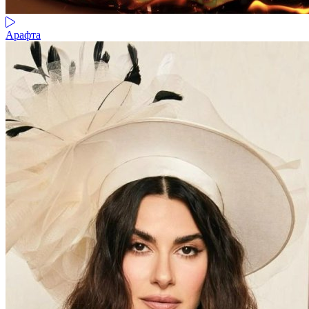
Арафта