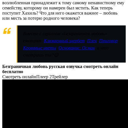
возлюбленная принадлежит к тому самому ненавистному ему
семейству, которому он намерен был мстить. Как теперь
поступит Хахиль? Что для него окажется важнее – любовь
или месть за потерю родного человека?
Вместе с сериалом «Безграничная любовь»
смотрят:
Клюквенный щербет
,
Плен
,
Приговор
,
Кровавые цветы
,
Основание: Осман
, а что
смотришь ты?😉
Безграничная любовь русская озвучка смотреть онлайн
бесплатно
Смотреть онлайн
Плеер 2
Трейлер