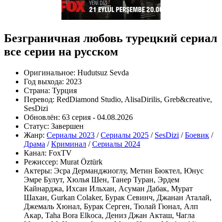
Безграничная любовь турецкий сериал
все серии на русском
Оригинальное:
Hudutsuz Sevda
Год выхода:
2023
Страна:
Турция
Перевод:
RedDiamond Studio, AlisaDirilis, Greb&creative,
SesDizi
Обновлён:
63 серия - 04.08.2026
Статус:
Завершен
Жанр:
Сериалы 2023
/
Сериалы 2025
/
SesDizi
/
Боевик
/
Драма
/
Криминал
/
Сериалы 2024
Канал:
FoxTV
Режиссер:
Murat Öztürk
Актеры:
Эсра Дерманджиоглу, Метин Бюктел, Юнус
Эмре Булут, Хюлья Шен, Танер Туран, Эрдем
Кайнарджа, Ихсан Ильхан, Асуман Дабак, Мурат
Шахан, Gurkan Colaker, Бурак Севинч, Джанан Аталай,
Джемаль Хюнал, Бурак Серген, Тюлай Гюнал, Алп
Акар, Taha Bora Elkoca, Дениз Джан Акташ, Чагла