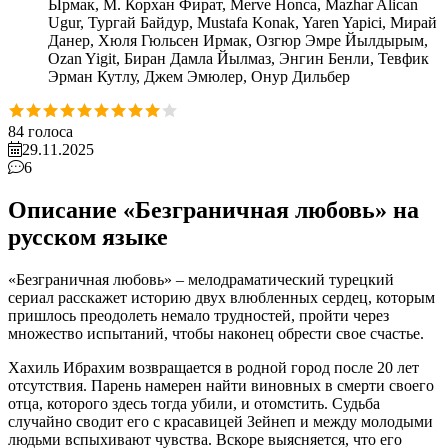
Ырмак, М. Корхан Фират, Merve Honca, Mazhar Alican
Ugur, Тургай Байдур, Mustafa Konak, Yaren Yapici, Мирай
Данер, Хюля Гюльсен Ирмак, Озгюр Эмре Йылдырым,
Ozan Yigit, Биран Дамла Йылмаз, Энгин Бенли, Тевфик
Эрман Кутлу, Джем Эмюлер, Онур Дильбер
84
голоса
29.11.2025
6
Описание «Безграничная любовь» на
русском языке
«Безграничная любовь» – мелодраматический турецкий
сериал расскажет историю двух влюбленных сердец, которым
пришлось преодолеть немало трудностей, пройти через
множество испытаний, чтобы наконец обрести свое счастье.
Хахиль Ибрахим возвращается в родной город после 20 лет
отсутствия. Парень намерен найти виновных в смерти своего
отца, которого здесь тогда убили, и отомстить. Судьба
случайно сводит его с красавицей Зейнеп и между молодыми
людьми вспыхивают чувства. Вскоре выясняется, что его