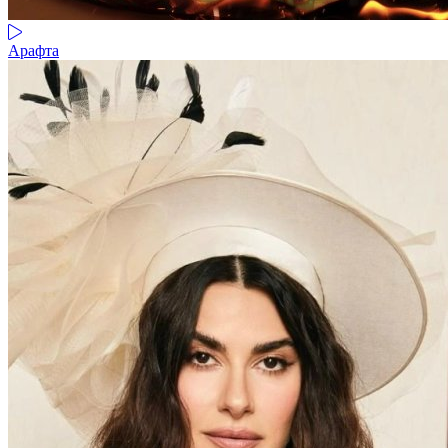
Арафта