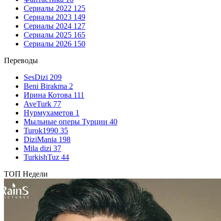
Сериалы 2022
125
Сериалы 2023
149
Сериалы 2024
127
Сериалы 2025
165
Сериалы 2026
150
Переводы
SesDizi
209
Beni Birakma
2
Ирина Котова
111
AveTurk
77
Нурмухаметов
1
Мыльные оперы Турции
40
Turok1990
35
DiziMania
198
Mila dizi
37
TurkishTuz
44
ТОП Недели