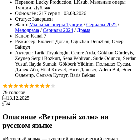
Перевод:
Lucky Production, LKsub, Мыльные оперы
Турции, Дубляж
Обновлён:
217 серия - 03.08.2026
Статус:
Завершен
Жанр:
Мыльные оперы Турции
/
Сериалы 2025
/
Мелодрама
/
Сериалы 2024
/
Драма
Канал:
Kanal 7
Режиссер:
Бюлент Доган, Oguzhan Denizhan, Омер
Байкул
Актеры:
Tarik Tiryakioglu, Cemre Arda, Gökhan Gürdeyis,
Zeynep Serpil Bozkurt, Sena Pehlivan, Sude Oduncu, Serdar
Yusuf, Ilayda Sumak, Gökberk Yildirim, Гюльшах Сусам,
Дилек Аба, Hilal Kuvvet, Эзги Далгыч, Adem Bal, Энес
Оздемир, Сэльма Кутлуг, Baris Bektas
79
голосов
13.12.2025
4
Описание «Ветреный холм» на
русском языке
«Ветреный холм» — турецкий драматический сериал,