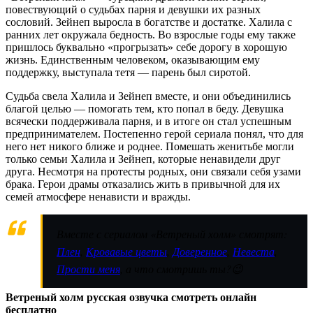
повествующий о судьбах парня и девушки их разных
сословий. Зейнеп выросла в богатстве и достатке. Халила с
ранних лет окружала бедность. Во взрослые годы ему также
пришлось буквально «прогрызать» себе дорогу в хорошую
жизнь. Единственным человеком, оказывающим ему
поддержку, выступала тетя — парень был сиротой.
Судьба свела Халила и Зейнеп вместе, и они объединились
благой целью — помогать тем, кто попал в беду. Девушка
всячески поддерживала парня, и в итоге он стал успешным
предпринимателем. Постепенно герой сериала понял, что для
него нет никого ближе и роднее. Помешать женитьбе могли
только семьи Халила и Зейнеп, которые ненавидели друг
друга. Несмотря на протесты родных, они связали себя узами
брака. Герои драмы отказались жить в привычной для их
семей атмосфере ненависти и вражды.
Вместе с сериалом «Ветреный холм» смотрят:
Плен
,
Кровавые цветы
,
Доверенное
,
Невеста
,
Прости меня
, а что смотришь ты?😉
Ветреный холм русская озвучка смотреть онлайн
бесплатно