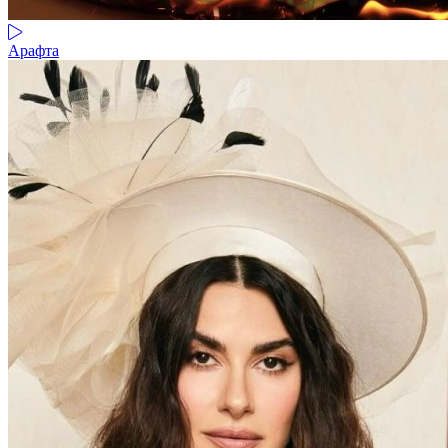
Арафта