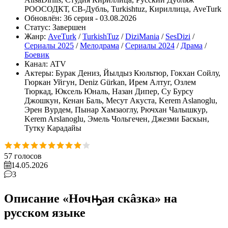
РООСОДКТ, СВ-Дубль, Turkishtuz, Кириллица, AveTurk
Обновлён:
36 серия - 03.08.2026
Статус:
Завершен
Жанр:
AveTurk
/
TurkishTuz
/
DiziMania
/
SesDizi
/
Сериалы 2025
/
Мелодрама
/
Сериалы 2024
/
Драма
/
Боевик
Канал:
ATV
Актеры:
Бурак Дениз, Йылдыз Кюльтюр, Гокхан Сойлу,
Гюркан Уйгун, Deniz Gürkan, Ирем Алтуг, Озлем
Тюркад, Юксель Юналь, Назан Дипер, Су Бурсу
Джошкун, Кенан Баль, Месут Акуста, Kerem Aslanoglu,
Эрен Вурдем, Пынар Хамзаоглу, Рючхан Чалышкур,
Kerem Arslanoglu, Эмель Чольгечен, Джезми Баскын,
Тутку Карадайы
57
голосов
14.05.2026
3
Описание «Ночԣая скâзка» на
русском языке