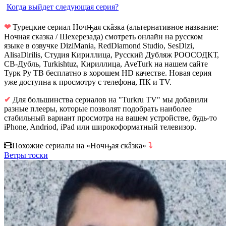
Когда выйдет следующая серия?
❤
Турецкие сериал Ночԣая скâзка (альтернативное название:
Ночная сказка / Шехерезада) смотреть онлайн на русском
языке в озвучке DiziMania, RedDiamond Studio, SesDizi,
AlisaDirilis, Студия Кириллица, Русский Дубляж РООСОДКТ,
СВ-Дубль, Turkishtuz, Кириллица, AveTurk на нашем сайте
Турк Ру ТВ бесплатно в хорошем HD качестве. Новая серия
уже доступна к просмотру с телефона, ПК и TV.
✔
Для большинства сериалов на "Turkru TV" мы добавили
разные плееры, которые позволят подобрать наиболее
стабильный вариант просмотра на вашем устройстве, будь-то
iPhone, Andriod, iPad или широкоформатный телевизор.
Похожие сериалы на «Ночԣая скâзка»
⤵
Ветры тоски