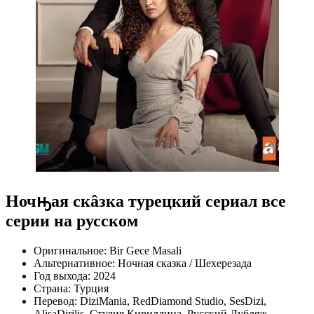
Ночԣая скâзка турецкий сериал все
серии на русском
Оригинальное:
Bir Gece Masali
Альтернативное:
Ночная сказка / Шехерезада
Год выхода:
2024
Страна:
Турция
Перевод:
DiziMania, RedDiamond Studio, SesDizi,
AlisaDirilis, Студия Кириллица, Русский Дубляж