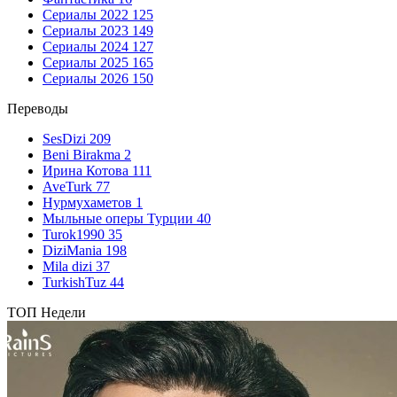
Сериалы 2022
125
Сериалы 2023
149
Сериалы 2024
127
Сериалы 2025
165
Сериалы 2026
150
Переводы
SesDizi
209
Beni Birakma
2
Ирина Котова
111
AveTurk
77
Нурмухаметов
1
Мыльные оперы Турции
40
Turok1990
35
DiziMania
198
Mila dizi
37
TurkishTuz
44
ТОП Недели