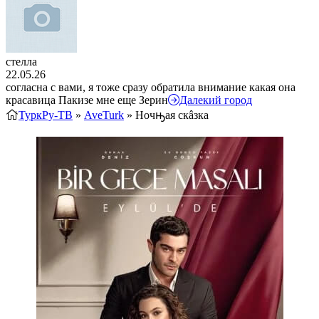
стелла
22.05.26
согласна с вами, я тоже сразу обратила внимание какая она
красавица Пакизе мне еще Зерин
Далекий город
ТуркРу-ТВ
»
AveTurk
» Ночԣая скâзка