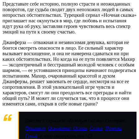
Представьте себе историю, полную страсти и неожиданных
поворотов, где судьба сводит двух непохожих людей в самых
непростых обстоятельствах. Турецкий сериал «Ночная сказка»
приглашает нас окунуться в мир, где любовь и испытания
идут рука об руку, заставляя героев чувствовать весь спектр
эмоций на пути к своему счастью.
Джанферза — отважная и независимая девушка, которая не
боится смотреть опасности в лицо. Ее сильный характер
вызывает восхищение, и она не намерена сдаваться ни при
каких обстоятельствах. Но когда на ее пути появляется Махир
— эксцентричный и бесстрашный молодой человек с особым
шармом, — ее устоявшиеся принципы начинают подвергаться
испытаниям. Махир, очарованный красотой и духом
Джанферзы, решает завоевать ее сердце, несмотря на все ее
сопротивления. В этой увлекательной игре чувств и
характеров, смогут ли они преодолеть все преграды и найти
общий путь? И может ли случиться так, что в процессе они
изменятся сами, открыв в себе новые грани?
Вместе с сериалом «Ночԣая скâзка» смотрят:
Приговор
,
Основание: Осман
,
Семья
,
Прятки
,
Гений
, а что смотришь ты?😉