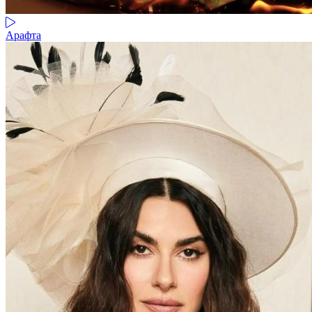
Арафта