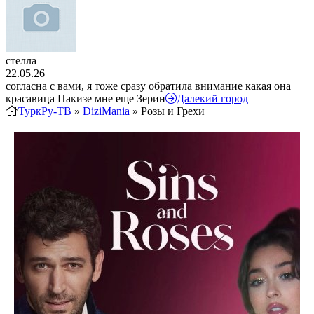
стелла
22.05.26
согласна с вами, я тоже сразу обратила внимание какая она
красавица Пакизе мне еще Зерин
Далекий город
ТуркРу-ТВ
»
DiziMania
» Розы и Грехи