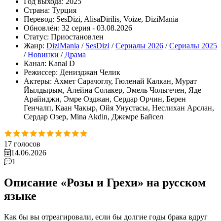
Год выхода:
2025
Страна:
Турция
Перевод:
SesDizi, AlisaDirilis, Voize, DiziMania
Обновлён:
32 серия - 03.08.2026
Статус:
Приостановлен
Жанр:
DiziMania
/
SesDizi
/
Сериалы 2026
/
Сериалы 2025
/
Новинки
/
Драма
Канал:
Kanal D
Режиссер:
Денизджан Челик
Актеры:
Ахмет Сарачоглу, Гюленай Калкан, Мурат
Йылдырым, Алейна Солакер, Эмель Чольгечен, Яде
Арайиджи, Эмре Озджан, Сердар Орчин, Берен
Генчалп, Каан Чакыр, Ойя Унустасы, Неслихан Арслан,
Сердар Озер, Mina Akdin, Джемре Байсел
17
голосов
14.06.2026
1
Описание «Розы и Грехи» на русском
языке
Как бы вы отреагировали, если бы долгие годы брака вдруг