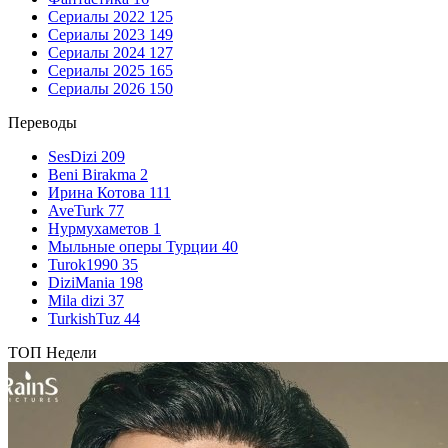
Сериалы 2022
125
Сериалы 2023
149
Сериалы 2024
127
Сериалы 2025
165
Сериалы 2026
150
Переводы
SesDizi
209
Beni Birakma
2
Ирина Котова
111
AveTurk
77
Нурмухаметов
1
Мыльные оперы Турции
40
Turok1990
35
DiziMania
198
Mila dizi
37
TurkishTuz
44
ТОП Недели