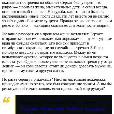
оказались построены на обмане? Серхат был уверен, что
рядом — любимая жена, замечательные дети, а семья всегда
останется тихой гаванью. Но судьба, как это часто бывает,
распорядилась иначе: после двадцати лет вместе он внезапно
узнаёт о давней измене супруги. Правда открывается слишком
резко и больно — женщина оказывается в коме после аварии.
Желание разобраться в прошлом жены заставляет Серхата
отправиться совсем незнакомыми дорожками — даже туда, где
вряд ли ожидал оказаться. Его поиски приводят в
стамбульские окраины, где он случайно встречает Зейнеп —
молодую девушку с открытым взглядом. Между ними
вспыхивает чувство, которое не умещается в рамки возраста
или статуса. Однако новое увлечение вызывает тревогу у отца
Зейнеп — он сомневается, стоит ли дочери доверять мужчине,
прожившему совсем другую жизнь.
Но разве сердцу прикажешь? Иногда настоящая поддержка
приходит именно от тех, кто был совершенно чужим. А вы бы
рискнули всё начать заново, если привычный мир рухнул?
Вместе с сериалом «Розы и Грехи» смотрят:
Приговор
,
Далекий город
,
Ты назови
,
Запретный