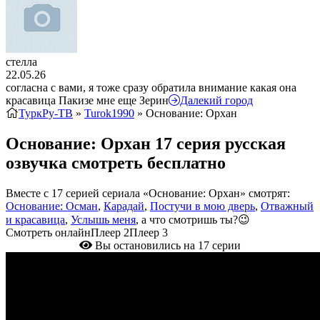
стелла
22.05.26
согласна с вами, я тоже сразу обратила внимание какая она
красавица Пакизе мне еще Зерин
Далекий город
ТуркРу-ТВ
»
Turok1990
» Основание: Орхан
Основание: Орхан 17 серия русская
озвучка смотреть бесплатно
Вместе с 17 серией сериала «Основание: Орхан» смотрят:
Основание: Осман
,
Карадай
,
Постучи в мою дверь
,
Отважный
и красавица
,
Услышь меня
, а что смотришь ты?😉
Смотреть онлайн
Плеер 2
Плеер 3
Вы остановились на 17 серии