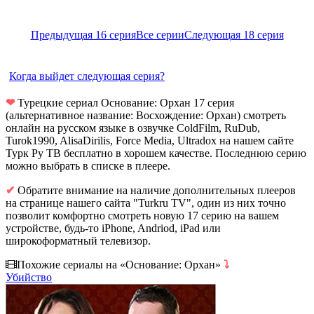
Предыдущая 16 серия
Все серии
Следующая 18 серия
Когда выйдет следующая серия?
❤
Турецкие сериал Основание: Орхан 17 серия
(альтернативное название: Восхождение: Орхан) смотреть
онлайн на русском языке в озвучке ColdFilm, RuDub,
Turok1990, AlisaDirilis, Force Media, Ultradox на нашем сайте
Турк Ру ТВ бесплатно в хорошем качестве. Последнюю серию
можно выбрать в списке в плеере.
✔
Обратите внимание на наличие дополнительных плееров
на странице нашего сайта "Turkru TV", один из них точно
позволит комфортно смотреть новую 17 серию на вашем
устройстве, будь-то iPhone, Andriod, iPad или
широкоформатный телевизор.
Похожие сериалы на «Основание: Орхан»
⤵
Убийство