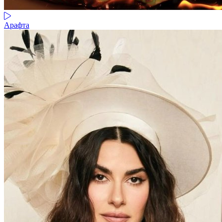
Арафта