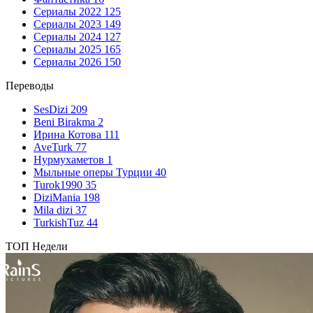
Сериалы 2022
125
Сериалы 2023
149
Сериалы 2024
127
Сериалы 2025
165
Сериалы 2026
150
Переводы
SesDizi
209
Beni Birakma
2
Ирина Котова
111
AveTurk
77
Нурмухаметов
1
Мыльные оперы Турции
40
Turok1990
35
DiziMania
198
Mila dizi
37
TurkishTuz
44
ТОП Недели