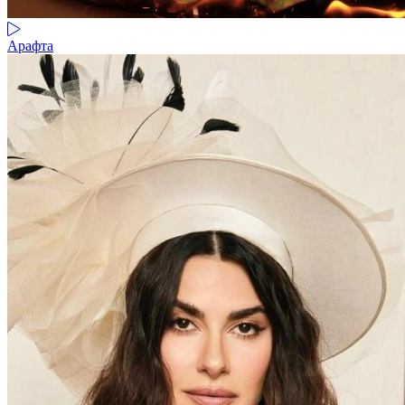
Арафта