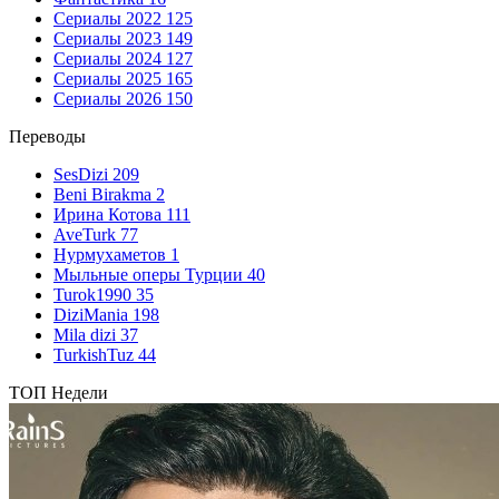
Сериалы 2022
125
Сериалы 2023
149
Сериалы 2024
127
Сериалы 2025
165
Сериалы 2026
150
Переводы
SesDizi
209
Beni Birakma
2
Ирина Котова
111
AveTurk
77
Нурмухаметов
1
Мыльные оперы Турции
40
Turok1990
35
DiziMania
198
Mila dizi
37
TurkishTuz
44
ТОП Недели