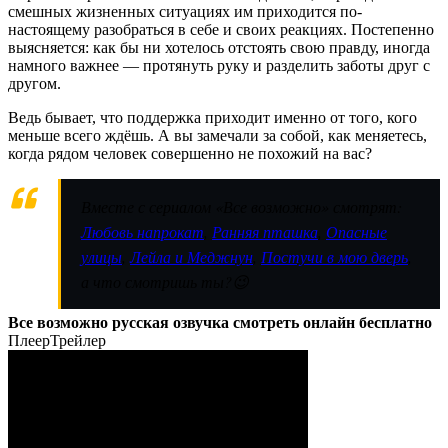
смешных жизненных ситуациях им приходится по-
настоящему разобраться в себе и своих реакциях. Постепенно
выясняется: как бы ни хотелось отстоять свою правду, иногда
намного важнее — протянуть руку и разделить заботы друг с
другом.
Ведь бывает, что поддержка приходит именно от того, кого
меньше всего ждёшь. А вы замечали за собой, как меняетесь,
когда рядом человек совершенно не похожий на вас?
Вместе с сериалом «Все возможно» смотрят:
Любовь напрокат
,
Ранняя пташка
,
Опасные
улицы
,
Лейла и Меджнун
,
Постучи в мою дверь
,
а что смотришь ты?😉
Все возможно русская озвучка смотреть онлайн бесплатно
Плеер
Трейлер