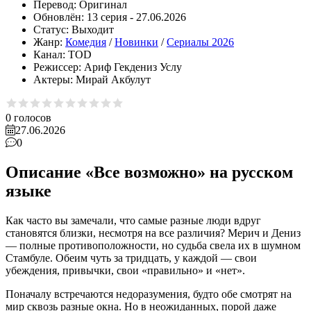
Перевод:
Оригинал
Обновлён:
13 серия - 27.06.2026
Статус:
Выходит
Жанр:
Комедия
/
Новинки
/
Сериалы 2026
Канал:
TOD
Режиссер:
Ариф Гекдениз Услу
Актеры:
Мирай Акбулут
0
голосов
27.06.2026
0
Описание «Все возможно» на русском
языке
Как часто вы замечали, что самые разные люди вдруг
становятся близки, несмотря на все различия? Мерич и Дениз
— полные противоположности, но судьба свела их в шумном
Стамбуле. Обеим чуть за тридцать, у каждой — свои
убеждения, привычки, свои «правильно» и «нет».
Поначалу встречаются недоразумения, будто обе смотрят на
мир сквозь разные окна. Но в неожиданных, порой даже