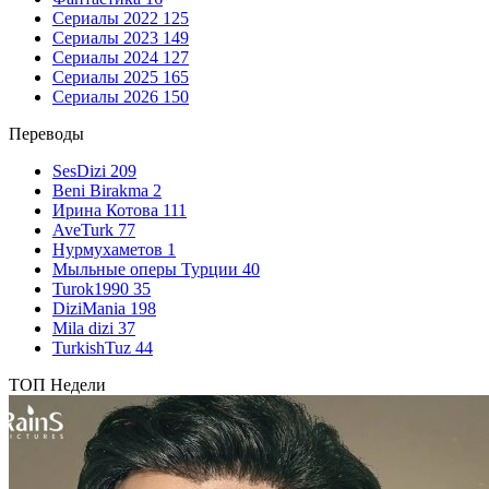
Сериалы 2022
125
Сериалы 2023
149
Сериалы 2024
127
Сериалы 2025
165
Сериалы 2026
150
Переводы
SesDizi
209
Beni Birakma
2
Ирина Котова
111
AveTurk
77
Нурмухаметов
1
Мыльные оперы Турции
40
Turok1990
35
DiziMania
198
Mila dizi
37
TurkishTuz
44
ТОП Недели