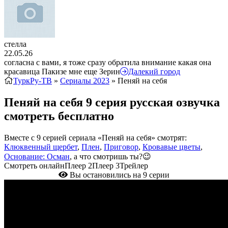
стелла
22.05.26
согласна с вами, я тоже сразу обратила внимание какая она
красавица Пакизе мне еще Зерин
Далекий город
ТуркРу-ТВ
»
Сериалы 2023
» Пеняй на себя
Пеняй на себя 9 серия русская озвучка
смотреть бесплатно
Вместе с 9 серией сериала «Пеняй на себя» смотрят:
Клюквенный щербет
,
Плен
,
Приговор
,
Кровавые цветы
,
Основание: Осман
, а что смотришь ты?😉
Смотреть онлайн
Плеер 2
Плеер 3
Трейлер
Вы остановились на 9 серии