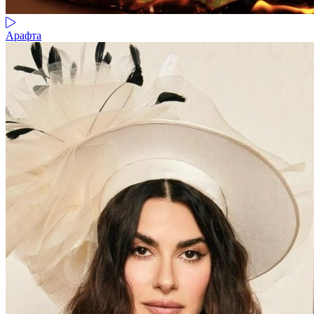
Арафта