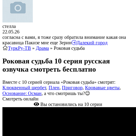
стелла
22.05.26
согласна с вами, я тоже сразу обратила внимание какая она
красавица Пакизе мне еще Зерин
Далекий город
ТуркРу-ТВ
»
Драма
» Роковая судьба
Роковая судьба 10 серия русская
озвучка смотреть бесплатно
Вместе с 10 серией сериала «Роковая судьба» смотрят:
Клюквенный щербет
,
Плен
,
Приговор
,
Кровавые цветы
,
Основание: Осман
, а что смотришь ты?😉
Смотреть онлайн
Вы остановились на 10 серии