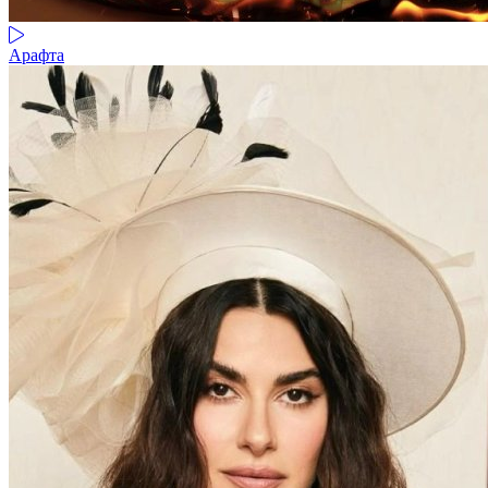
Арафта