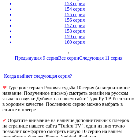
153 серия
154 серия
155 серия
156 серия
157 серия
158 серия
159 серия
160 серия
›
Предыдущая 9 серия
Все серии
Следующая 11 серия
Когда выйдет следующая серия?
❤
Турецкие сериал Роковая судьба 10 серия (альтернативное
название: Полученное письмо) смотреть онлайн на русском
языке в озвучке Дубляж на нашем сайте Турк Ру ТВ бесплатно
в хорошем качестве. Последнюю серию можно выбрать в
списке в плеере.
✔
Обратите внимание на наличие дополнительных плееров
на странице нашего сайта "Turkru TV", один из них точно
позволит комфортно смотреть новую 10 серию на вашем
устройстве, будь-то iPhone, Andriod, iPad или