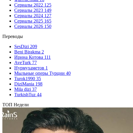
Сериалы 2022
125
Сериалы 2023
149
Сериалы 2024
127
Сериалы 2025
165
Сериалы 2026
150
Переводы
SesDizi
209
Beni Birakma
2
Ирина Котова
111
AveTurk
77
Нурмухаметов
1
Мыльные оперы Турции
40
Turok1990
35
DiziMania
198
Mila dizi
37
TurkishTuz
44
ТОП Недели