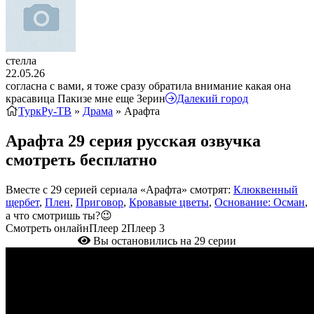
стелла
22.05.26
согласна с вами, я тоже сразу обратила внимание какая она
красавица Пакизе мне еще Зерин
Далекий город
ТуркРу-ТВ
»
Драма
» Арафта
Арафта 29 серия русская озвучка
смотреть бесплатно
Вместе с 29 серией сериала «Арафта» смотрят:
Клюквенный
щербет
,
Плен
,
Приговор
,
Кровавые цветы
,
Основание: Осман
,
а что смотришь ты?😉
Смотреть онлайн
Плеер 2
Плеер 3
Вы остановились на 29 серии