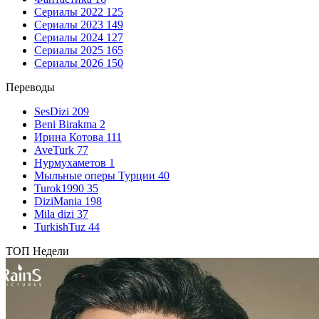
Сериалы 2022
125
Сериалы 2023
149
Сериалы 2024
127
Сериалы 2025
165
Сериалы 2026
150
Переводы
SesDizi
209
Beni Birakma
2
Ирина Котова
111
AveTurk
77
Нурмухаметов
1
Мыльные оперы Турции
40
Turok1990
35
DiziMania
198
Mila dizi
37
TurkishTuz
44
ТОП Недели