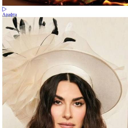
Арафта