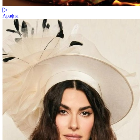
Арафта