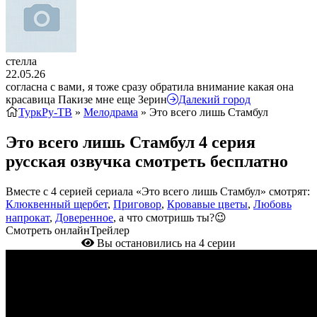
стелла
22.05.26
согласна с вами, я тоже сразу обратила внимание какая она
красавица Пакизе мне еще Зерин
Далекий город
ТуркРу-ТВ
»
Мелодрама
» Это всего лишь Стамбул
Это всего лишь Стамбул 4 серия
русская озвучка смотреть бесплатно
Вместе с 4 серией сериала «Это всего лишь Стамбул» смотрят:
Клюквенный щербет
,
Приговор
,
Кровавые цветы
,
Любовь
напрокат
,
Доверенное
, а что смотришь ты?😉
Смотреть онлайн
Трейлер
Вы остановились на 4 серии