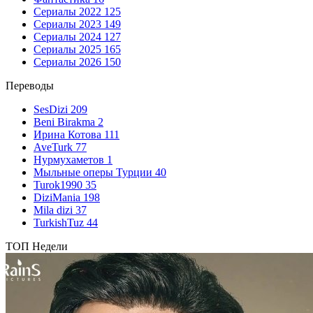
Сериалы 2022
125
Сериалы 2023
149
Сериалы 2024
127
Сериалы 2025
165
Сериалы 2026
150
Переводы
SesDizi
209
Beni Birakma
2
Ирина Котова
111
AveTurk
77
Нурмухаметов
1
Мыльные оперы Турции
40
Turok1990
35
DiziMania
198
Mila dizi
37
TurkishTuz
44
ТОП Недели