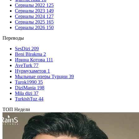
Сериалы 2022
125
Сериалы 2023
149
Сериалы 2024
127
Сериалы 2025
165
Сериалы 2026
150
Переводы
SesDizi
209
Beni Birakma
2
Ирина Котова
111
AveTurk
77
Нурмухаметов
1
Мыльные оперы Турции
39
Turok1990
35
DiziMania
198
Mila dizi
37
TurkishTuz
44
ТОП Недели