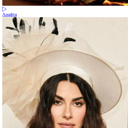
Арафта