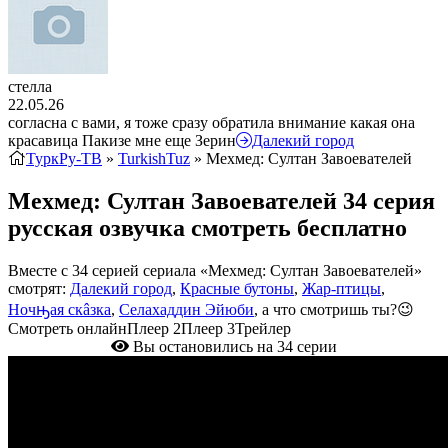
стелла
22.05.26
согласна с вами, я тоже сразу обратила внимание какая она
красавица Пакизе мне еще Зерин
Далекий город
ТуркРу-ТВ
»
TurkishTuz
» Мехмед: Султан Завоевателей
Мехмед: Султан Завоевателей 34 серия
русская озвучка смотреть бесплатно
Вместе с 34 серией сериала «Мехмед: Султан Завоевателей»
смотрят:
Далекий город
,
Красные бутоны
,
Жар-птицы
,
Ночԣая скâзка
,
Селахаддин Эйюби
, а что смотришь ты?😉
Смотреть онлайн
Плеер 2
Плеер 3
Трейлер
Вы остановились на 34 серии