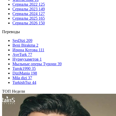
Сериалы 2022
125
Сериалы 2023
149
Сериалы 2024
127
Сериалы 2025
165
Сериалы 2026
150
Переводы
SesDizi
209
Beni Birakma
2
Ирина Котова
111
AveTurk
77
Нурмухаметов
1
Мыльные оперы Турции
39
Turok1990
35
DiziMania
198
Mila dizi
37
TurkishTuz
44
ТОП Недели