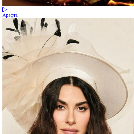
Арафта