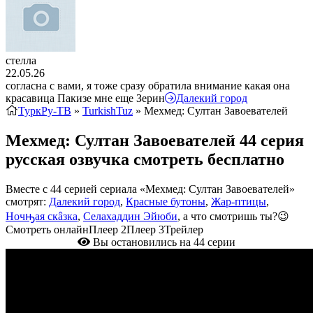
стелла
22.05.26
согласна с вами, я тоже сразу обратила внимание какая она
красавица Пакизе мне еще Зерин
Далекий город
ТуркРу-ТВ
»
TurkishTuz
» Мехмед: Султан Завоевателей
Мехмед: Султан Завоевателей 44 серия
русская озвучка смотреть бесплатно
Вместе с 44 серией сериала «Мехмед: Султан Завоевателей»
смотрят:
Далекий город
,
Красные бутоны
,
Жар-птицы
,
Ночԣая скâзка
,
Селахаддин Эйюби
, а что смотришь ты?😉
Смотреть онлайн
Плеер 2
Плеер 3
Трейлер
Вы остановились на 44 серии