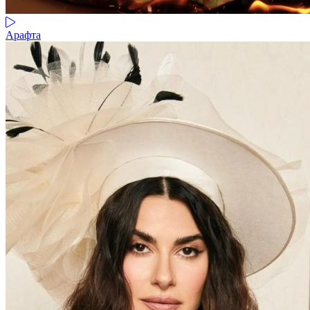
Арафта