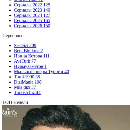
Сериалы 2022
125
Сериалы 2023
149
Сериалы 2024
127
Сериалы 2025
165
Сериалы 2026
150
Переводы
SesDizi
209
Beni Birakma
2
Ирина Котова
111
AveTurk
77
Нурмухаметов
1
Мыльные оперы Турции
40
Turok1990
35
DiziMania
198
Mila dizi
37
TurkishTuz
44
ТОП Недели