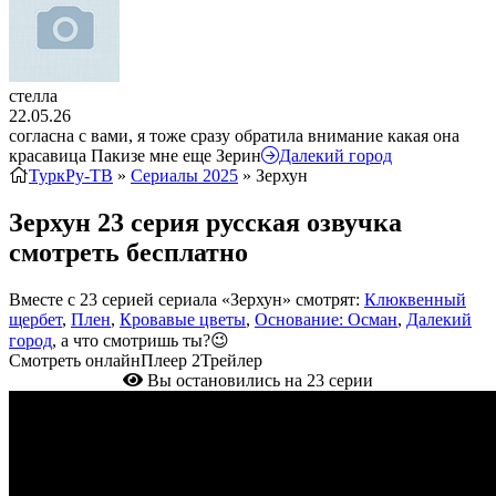
стелла
22.05.26
согласна с вами, я тоже сразу обратила внимание какая она
красавица Пакизе мне еще Зерин
Далекий город
ТуркРу-ТВ
»
Сериалы 2025
» Зерхун
Зерхун 23 серия русская озвучка
смотреть бесплатно
Вместе с 23 серией сериала «Зерхун» смотрят:
Клюквенный
щербет
,
Плен
,
Кровавые цветы
,
Основание: Осман
,
Далекий
город
, а что смотришь ты?😉
Смотреть онлайн
Плеер 2
Трейлер
Вы остановились на 23 серии