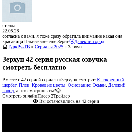
стелла
22.05.26
согласна с вами, я тоже сразу обратила внимание какая она
красавица Пакизе мне еще Зерин
Далекий город
ТуркРу-ТВ
»
Сериалы 2025
» Зерхун
Зерхун 42 серия русская озвучка
смотреть бесплатно
Вместе с 42 серией сериала «Зерхун» смотрят:
Клюквенный
щербет
,
Плен
,
Кровавые цветы
,
Основание: Осман
,
Далекий
город
, а что смотришь ты?😉
Смотреть онлайн
Плеер 2
Трейлер
Вы остановились на 42 серии