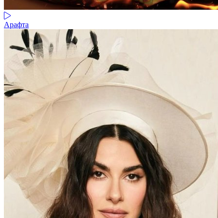
Арафта