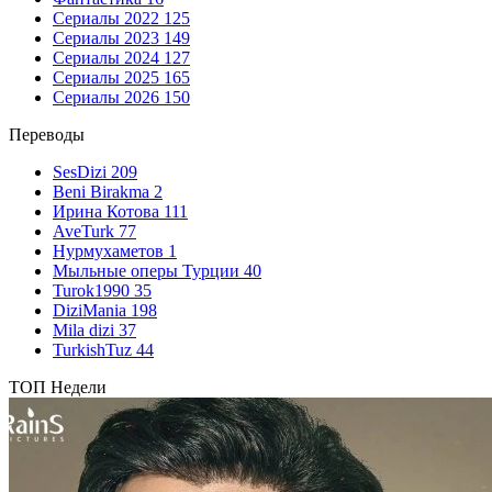
Сериалы 2022
125
Сериалы 2023
149
Сериалы 2024
127
Сериалы 2025
165
Сериалы 2026
150
Переводы
SesDizi
209
Beni Birakma
2
Ирина Котова
111
AveTurk
77
Нурмухаметов
1
Мыльные оперы Турции
40
Turok1990
35
DiziMania
198
Mila dizi
37
TurkishTuz
44
ТОП Недели