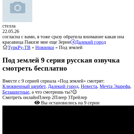
стелла
22.05.26
согласна с вами, я тоже сразу обратила внимание какая она
красавица Пакизе мне еще Зерин
Далекий город
ТуркРу-ТВ
»
Новинки
» Под землей
Под землей 9 серия русская озвучка
смотреть бесплатно
Вместе с 9 серией сериала «Под землей» смотрят:
Клюквенный щербет
,
Далекий город
,
Невеста
,
Мечта Эшрефа
,
Беззащитные
, а что смотришь ты?😉
Смотреть онлайн
Плеер 2
Плеер 3
Трейлер
Вы остановились на 9 серии