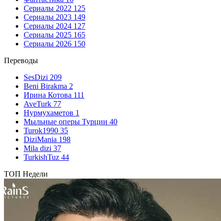
Сериалы 2022
125
Сериалы 2023
149
Сериалы 2024
127
Сериалы 2025
165
Сериалы 2026
150
Переводы
SesDizi
209
Beni Birakma
2
Ирина Котова
111
AveTurk
77
Нурмухаметов
1
Мыльные оперы Турции
40
Turok1990
35
DiziMania
198
Mila dizi
37
TurkishTuz
44
ТОП Недели