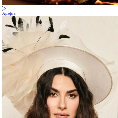
Арафта