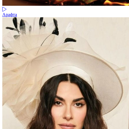
Арафта