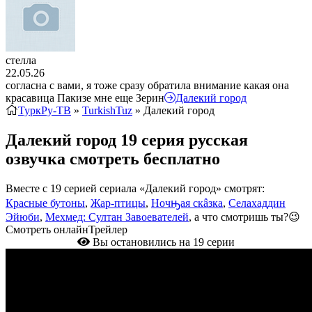
стелла
22.05.26
согласна с вами, я тоже сразу обратила внимание какая она
красавица Пакизе мне еще Зерин
Далекий город
ТуркРу-ТВ
»
TurkishTuz
» Далекий город
Далекий город 19 серия русская
озвучка смотреть бесплатно
Вместе с 19 серией сериала «Далекий город» смотрят:
Красные бутоны
,
Жар-птицы
,
Ночԣая скâзка
,
Селахаддин
Эйюби
,
Мехмед: Султан Завоевателей
, а что смотришь ты?😉
Смотреть онлайн
Трейлер
Вы остановились на 19 серии