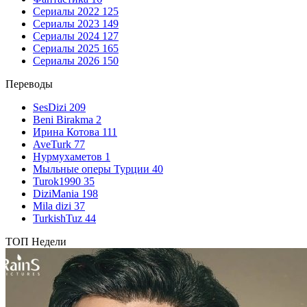
Сериалы 2022
125
Сериалы 2023
149
Сериалы 2024
127
Сериалы 2025
165
Сериалы 2026
150
Переводы
SesDizi
209
Beni Birakma
2
Ирина Котова
111
AveTurk
77
Нурмухаметов
1
Мыльные оперы Турции
40
Turok1990
35
DiziMania
198
Mila dizi
37
TurkishTuz
44
ТОП Недели