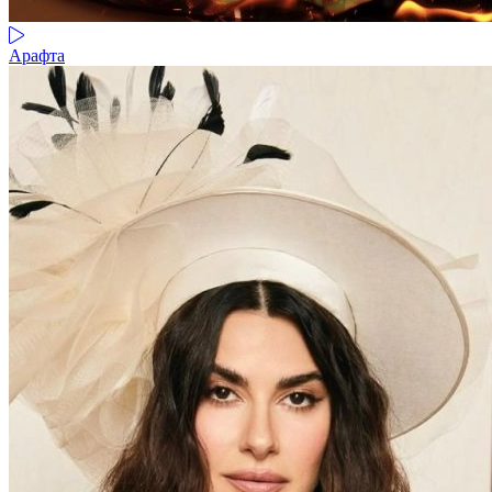
Арафта