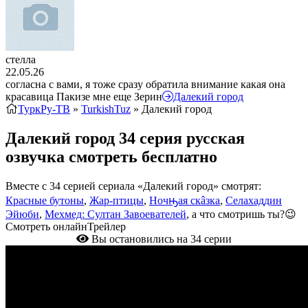
стелла
22.05.26
согласна с вами, я тоже сразу обратила внимание какая она
красавица Пакизе мне еще Зерин
Далекий город
ТуркРу-ТВ
»
TurkishTuz
» Далекий город
Далекий город 34 серия русская
озвучка смотреть бесплатно
Вместе с 34 серией сериала «Далекий город» смотрят:
Красные бутоны
,
Жар-птицы
,
Ночԣая скâзка
,
Селахаддин
Эйюби
,
Мехмед: Султан Завоевателей
, а что смотришь ты?😉
Смотреть онлайн
Трейлер
Вы остановились на 34 серии