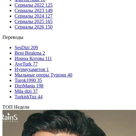
Сериалы 2022
125
Сериалы 2023
149
Сериалы 2024
127
Сериалы 2025
165
Сериалы 2026
150
Переводы
SesDizi
209
Beni Birakma
2
Ирина Котова
111
AveTurk
77
Нурмухаметов
1
Мыльные оперы Турции
40
Turok1990
35
DiziMania
198
Mila dizi
37
TurkishTuz
44
ТОП Недели