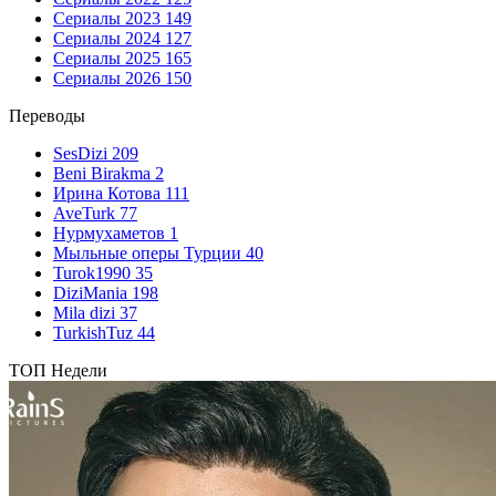
Сериалы 2023
149
Сериалы 2024
127
Сериалы 2025
165
Сериалы 2026
150
Переводы
SesDizi
209
Beni Birakma
2
Ирина Котова
111
AveTurk
77
Нурмухаметов
1
Мыльные оперы Турции
40
Turok1990
35
DiziMania
198
Mila dizi
37
TurkishTuz
44
ТОП Недели