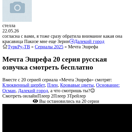
стелла
22.05.26
согласна с вами, я тоже сразу обратила внимание какая она
красавица Пакизе мне еще Зерин
Далекий город
ТуркРу-ТВ
»
Сериалы 2025
» Мечта Эшрефа
Мечта Эшрефа 20 серия русская
озвучка смотреть бесплатно
Вместе с 20 серией сериала «Мечта Эшрефа» смотрят:
Клюквенный щербет
,
Плен
,
Кровавые цветы
,
Основание:
Осман
,
Далекий город
, а что смотришь ты?😉
Смотреть онлайн
Плеер 2
Плеер 3
Трейлер
Вы остановились на 20 серии