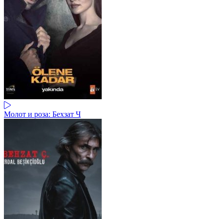
Молот и роза: Бехзат Ч