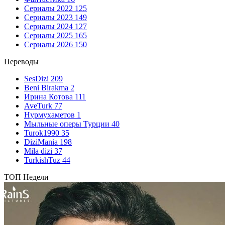
Сериалы 2022
125
Сериалы 2023
149
Сериалы 2024
127
Сериалы 2025
165
Сериалы 2026
150
Переводы
SesDizi
209
Beni Birakma
2
Ирина Котова
111
AveTurk
77
Нурмухаметов
1
Мыльные оперы Турции
40
Turok1990
35
DiziMania
198
Mila dizi
37
TurkishTuz
44
ТОП Недели