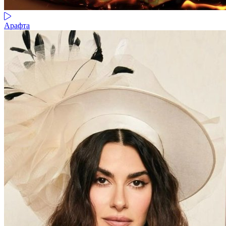
Арафта