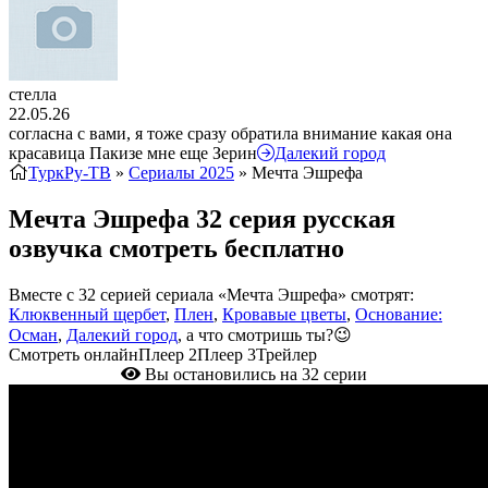
стелла
22.05.26
согласна с вами, я тоже сразу обратила внимание какая она
красавица Пакизе мне еще Зерин
Далекий город
ТуркРу-ТВ
»
Сериалы 2025
» Мечта Эшрефа
Мечта Эшрефа 32 серия русская
озвучка смотреть бесплатно
Вместе с 32 серией сериала «Мечта Эшрефа» смотрят:
Клюквенный щербет
,
Плен
,
Кровавые цветы
,
Основание:
Осман
,
Далекий город
, а что смотришь ты?😉
Смотреть онлайн
Плеер 2
Плеер 3
Трейлер
Вы остановились на 32 серии