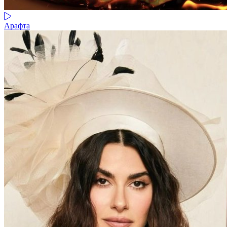
Арафта