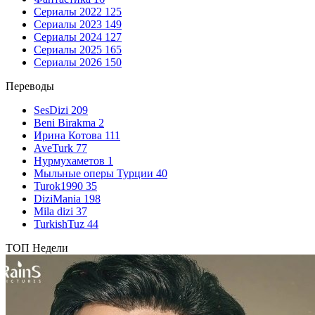
Сериалы 2022
125
Сериалы 2023
149
Сериалы 2024
127
Сериалы 2025
165
Сериалы 2026
150
Переводы
SesDizi
209
Beni Birakma
2
Ирина Котова
111
AveTurk
77
Нурмухаметов
1
Мыльные оперы Турции
40
Turok1990
35
DiziMania
198
Mila dizi
37
TurkishTuz
44
ТОП Недели