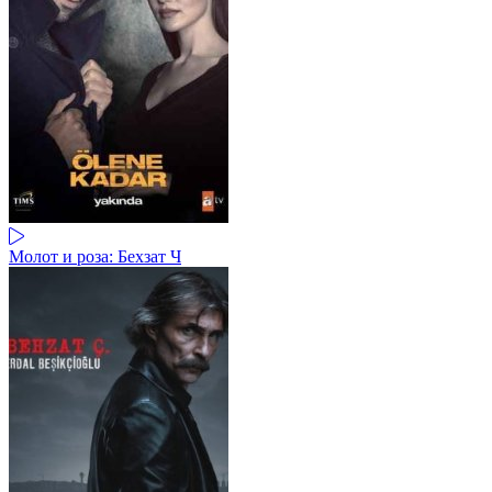
Молот и роза: Бехзат Ч