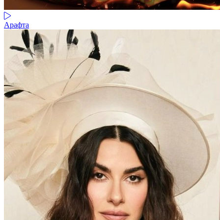
Арафта