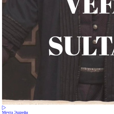
Мечта Эшрефа