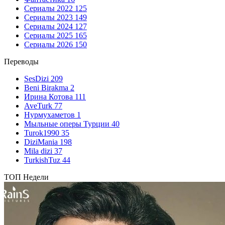
Сериалы 2022
125
Сериалы 2023
149
Сериалы 2024
127
Сериалы 2025
165
Сериалы 2026
150
Переводы
SesDizi
209
Beni Birakma
2
Ирина Котова
111
AveTurk
77
Нурмухаметов
1
Мыльные оперы Турции
40
Turok1990
35
DiziMania
198
Mila dizi
37
TurkishTuz
44
ТОП Недели