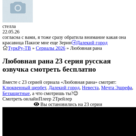
стелла
22.05.26
согласна с вами, я тоже сразу обратила внимание какая она
красавица Пакизе мне еще Зерин
Далекий город
ТуркРу-ТВ
»
Сериалы 2026
» Любовная рана
Любовная рана 23 серия русская
озвучка смотреть бесплатно
Вместе с 23 серией сериала «Любовная рана» смотрят:
Клюквенный щербет
,
Далекий город
,
Невеста
,
Мечта Эшрефа
,
Беззащитные
, а что смотришь ты?😉
Смотреть онлайн
Плеер 2
Трейлер
Вы остановились на 23 серии