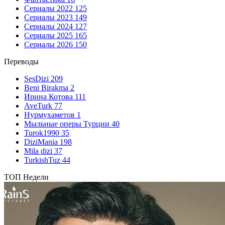
Сериалы 2022
125
Сериалы 2023
149
Сериалы 2024
127
Сериалы 2025
165
Сериалы 2026
150
Переводы
SesDizi
209
Beni Birakma
2
Ирина Котова
111
AveTurk
77
Нурмухаметов
1
Мыльные оперы Турции
40
Turok1990
35
DiziMania
198
Mila dizi
37
TurkishTuz
44
ТОП Недели