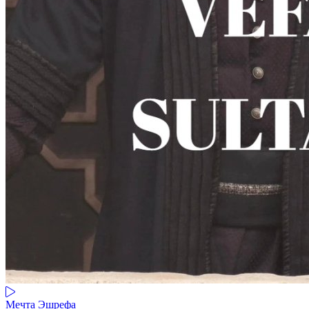
Мечта Эшрефа