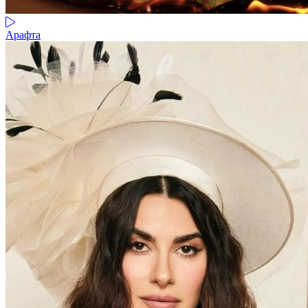
Арафта