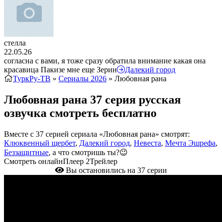
стелла
22.05.26
согласна с вами, я тоже сразу обратила внимание какая она
красавица Пакизе мне еще Зерин
Далекий город
ТуркРу-ТВ
»
Сериалы 2026
» Любовная рана
Любовная рана 37 серия русская
озвучка смотреть бесплатно
Вместе с 37 серией сериала «Любовная рана» смотрят:
Клюквенный щербет
,
Далекий город
,
Невеста
,
Мечта Эшрефа
,
Беззащитные
, а что смотришь ты?😉
Смотреть онлайн
Плеер 2
Трейлер
Вы остановились на 37 серии