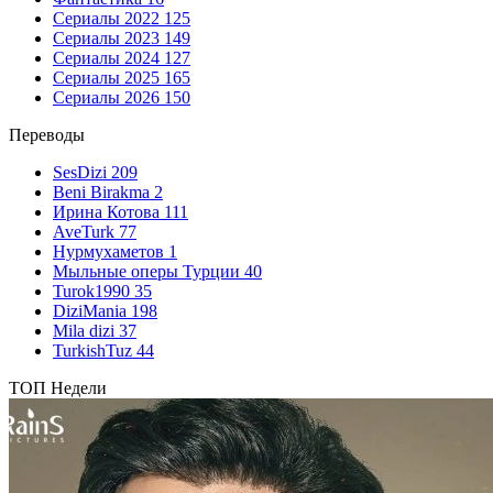
Сериалы 2022
125
Сериалы 2023
149
Сериалы 2024
127
Сериалы 2025
165
Сериалы 2026
150
Переводы
SesDizi
209
Beni Birakma
2
Ирина Котова
111
AveTurk
77
Нурмухаметов
1
Мыльные оперы Турции
40
Turok1990
35
DiziMania
198
Mila dizi
37
TurkishTuz
44
ТОП Недели