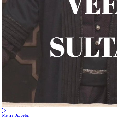
Мечта Эшрефа