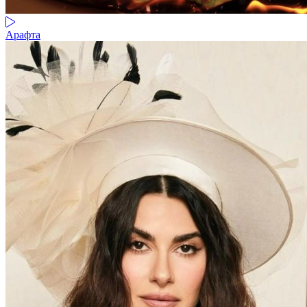
Арафта