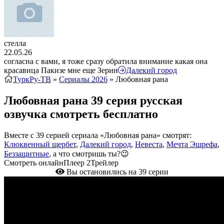
стелла
22.05.26
согласна с вами, я тоже сразу обратила внимание какая она
красавица Пакизе мне еще Зерин
Далекий город
ТуркРу-ТВ
»
Сериалы 2026
» Любовная рана
Любовная рана 39 серия русская
озвучка смотреть бесплатно
Вместе с 39 серией сериала «Любовная рана» смотрят:
Клюквенный щербет
,
Далекий город
,
Невеста
,
Мечта Эшрефа
,
Беззащитные
, а что смотришь ты?😉
Смотреть онлайн
Плеер 2
Трейлер
Вы остановились на 39 серии