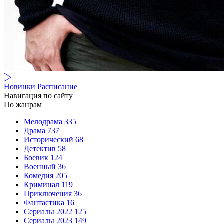
Новинки
Расписание
Навигация по сайту
По жанрам
Мелодрама
335
Драма
737
Исторический
68
Детектив
58
Боевик
124
Военный
36
Комедия
205
Криминал
119
Приключения
36
Фантастика
16
Сериалы 2022
125
Сериалы 2023
149