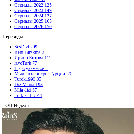
Сериалы 2022
125
Сериалы 2023
149
Сериалы 2024
127
Сериалы 2025
165
Сериалы 2026
150
Переводы
SesDizi
209
Beni Birakma
2
Ирина Котова
111
AveTurk
77
Нурмухаметов
1
Мыльные оперы Турции
39
Turok1990
35
DiziMania
198
Mila dizi
37
TurkishTuz
44
ТОП Недели