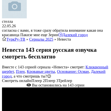
стелла
22.05.26
согласна с вами, я тоже сразу обратила внимание какая она
красавица Пакизе мне еще Зерин
Далекий город
ТуркРу-ТВ
»
Сериалы 2025
» Невеста
Невеста 143 серия русская озвучка
смотреть бесплатно
Вместе с 143 серией сериала «Невеста» смотрят:
Клюквенный
щербет
,
Плен
,
Кровавые цветы
,
Основание: Осман
,
Далекий
город
, а что смотришь ты?😉
Смотреть онлайн
Плеер 2
Плеер 3
Трейлер
Вы остановились на 143 серии