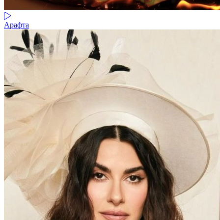
Арафта