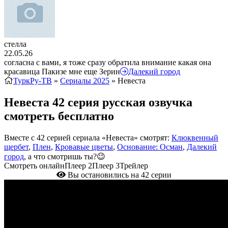
стелла
22.05.26
согласна с вами, я тоже сразу обратила внимание какая она
красавица Пакизе мне еще Зерин
Далекий город
ТуркРу-ТВ
»
Сериалы 2025
» Невеста
Невеста 42 серия русская озвучка
смотреть бесплатно
Вместе с 42 серией сериала «Невеста» смотрят:
Клюквенный
щербет
,
Плен
,
Кровавые цветы
,
Основание: Осман
,
Далекий
город
, а что смотришь ты?😉
Смотреть онлайн
Плеер 2
Плеер 3
Трейлер
Вы остановились на 42 серии