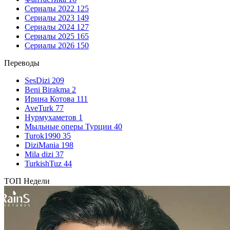
Сериалы 2022
125
Сериалы 2023
149
Сериалы 2024
127
Сериалы 2025
165
Сериалы 2026
150
Переводы
SesDizi
209
Beni Birakma
2
Ирина Котова
111
AveTurk
77
Нурмухаметов
1
Мыльные оперы Турции
40
Turok1990
35
DiziMania
198
Mila dizi
37
TurkishTuz
44
ТОП Недели