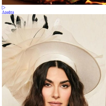
Арафта