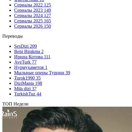
Сериалы 2022
125
Сериалы 2023
149
Сериалы 2024
127
Сериалы 2025
165
Сериалы 2026
150
Переводы
SesDizi
209
Beni Birakma
2
Ирина Котова
111
AveTurk
77
Нурмухаметов
1
Мыльные оперы Турции
39
Turok1990
35
DiziMania
198
Mila dizi
37
TurkishTuz
44
ТОП Недели