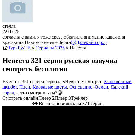
стелла
22.05.26
согласна с вами, я тоже сразу обратила внимание какая она
красавица Пакизе мне еще Зерин
Далекий город
ТуркРу-ТВ
»
Сериалы 2025
» Невеста
Невеста 321 серия русская озвучка
смотреть бесплатно
Вместе с 321 серией сериала «Невеста» смотрят:
Клюквенный
щербет
,
Плен
,
Кровавые цветы
,
Основание: Осман
,
Далекий
город
, а что смотришь ты?😉
Смотреть онлайн
Плеер 2
Плеер 3
Трейлер
Вы остановились на 321 серии