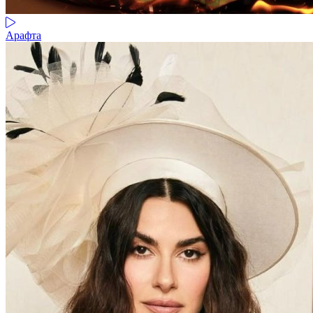
Арафта