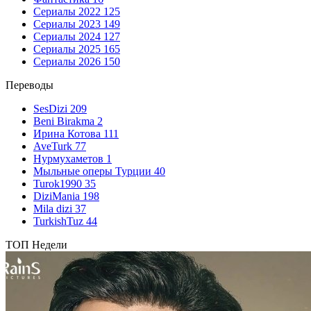
Сериалы 2022
125
Сериалы 2023
149
Сериалы 2024
127
Сериалы 2025
165
Сериалы 2026
150
Переводы
SesDizi
209
Beni Birakma
2
Ирина Котова
111
AveTurk
77
Нурмухаметов
1
Мыльные оперы Турции
40
Turok1990
35
DiziMania
198
Mila dizi
37
TurkishTuz
44
ТОП Недели