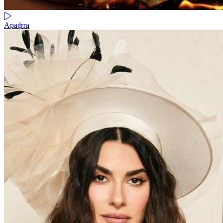
Арафта