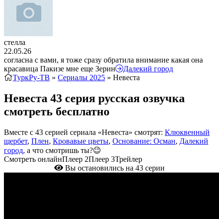
стелла
22.05.26
согласна с вами, я тоже сразу обратила внимание какая она
красавица Пакизе мне еще Зерин
Далекий город
ТуркРу-ТВ
»
Сериалы 2025
» Невеста
Невеста 43 серия русская озвучка
смотреть бесплатно
Вместе с 43 серией сериала «Невеста» смотрят:
Клюквенный
щербет
,
Плен
,
Кровавые цветы
,
Основание: Осман
,
Далекий
город
, а что смотришь ты?😉
Смотреть онлайн
Плеер 2
Плеер 3
Трейлер
Вы остановились на 43 серии