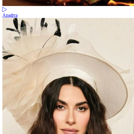
Арафта