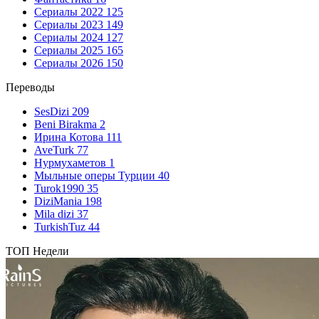
Сериалы 2022
125
Сериалы 2023
149
Сериалы 2024
127
Сериалы 2025
165
Сериалы 2026
150
Переводы
SesDizi
209
Beni Birakma
2
Ирина Котова
111
AveTurk
77
Нурмухаметов
1
Мыльные оперы Турции
40
Turok1990
35
DiziMania
198
Mila dizi
37
TurkishTuz
44
ТОП Недели