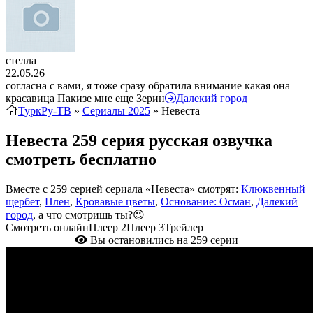
стелла
22.05.26
согласна с вами, я тоже сразу обратила внимание какая она
красавица Пакизе мне еще Зерин
Далекий город
ТуркРу-ТВ
»
Сериалы 2025
» Невеста
Невеста 259 серия русская озвучка
смотреть бесплатно
Вместе с 259 серией сериала «Невеста» смотрят:
Клюквенный
щербет
,
Плен
,
Кровавые цветы
,
Основание: Осман
,
Далекий
город
, а что смотришь ты?😉
Смотреть онлайн
Плеер 2
Плеер 3
Трейлер
Вы остановились на 259 серии