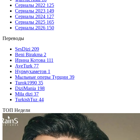
Сериалы 2022
125
Сериалы 2023
149
Сериалы 2024
127
Сериалы 2025
165
Сериалы 2026
150
Переводы
SesDizi
209
Beni Birakma
2
Ирина Котова
111
AveTurk
77
Нурмухаметов
1
Мыльные оперы Турции
39
Turok1990
35
DiziMania
198
Mila dizi
37
TurkishTuz
44
ТОП Недели