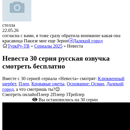
стелла
22.05.26
согласна с вами, я тоже сразу обратила внимание какая она
красавица Пакизе мне еще Зерин
Далекий город
ТуркРу-ТВ
»
Сериалы 2025
» Невеста
Невеста 30 серия русская озвучка
смотреть бесплатно
Вместе с 30 серией сериала «Невеста» смотрят:
Клюквенный
щербет
,
Плен
,
Кровавые цветы
,
Основание: Осман
,
Далекий
город
, а что смотришь ты?😉
Смотреть онлайн
Плеер 2
Плеер 3
Трейлер
Вы остановились на 30 серии