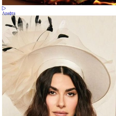
Арафта