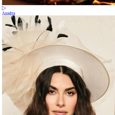
Арафта