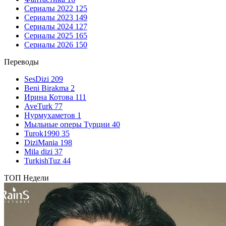
Сериалы 2022
125
Сериалы 2023
149
Сериалы 2024
127
Сериалы 2025
165
Сериалы 2026
150
Переводы
SesDizi
209
Beni Birakma
2
Ирина Котова
111
AveTurk
77
Нурмухаметов
1
Мыльные оперы Турции
40
Turok1990
35
DiziMania
198
Mila dizi
37
TurkishTuz
44
ТОП Недели