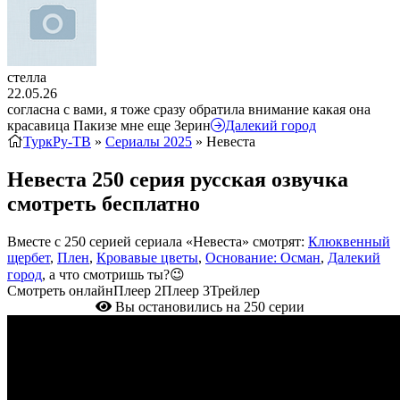
стелла
22.05.26
согласна с вами, я тоже сразу обратила внимание какая она
красавица Пакизе мне еще Зерин
Далекий город
ТуркРу-ТВ
»
Сериалы 2025
» Невеста
Невеста 250 серия русская озвучка
смотреть бесплатно
Вместе с 250 серией сериала «Невеста» смотрят:
Клюквенный
щербет
,
Плен
,
Кровавые цветы
,
Основание: Осман
,
Далекий
город
, а что смотришь ты?😉
Смотреть онлайн
Плеер 2
Плеер 3
Трейлер
Вы остановились на 250 серии