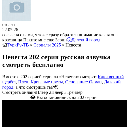
стелла
22.05.26
согласна с вами, я тоже сразу обратила внимание какая она
красавица Пакизе мне еще Зерин
Далекий город
ТуркРу-ТВ
»
Сериалы 2025
» Невеста
Невеста 202 серия русская озвучка
смотреть бесплатно
Вместе с 202 серией сериала «Невеста» смотрят:
Клюквенный
щербет
,
Плен
,
Кровавые цветы
,
Основание: Осман
,
Далекий
город
, а что смотришь ты?😉
Смотреть онлайн
Плеер 2
Плеер 3
Трейлер
Вы остановились на 202 серии