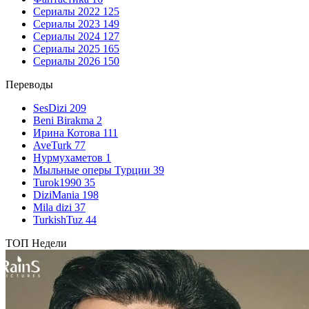
Сериалы 2022
125
Сериалы 2023
149
Сериалы 2024
127
Сериалы 2025
165
Сериалы 2026
150
Переводы
SesDizi
209
Beni Birakma
2
Ирина Котова
111
AveTurk
77
Нурмухаметов
1
Мыльные оперы Турции
39
Turok1990
35
DiziMania
198
Mila dizi
37
TurkishTuz
44
ТОП Недели