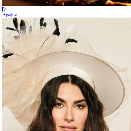
Арафта