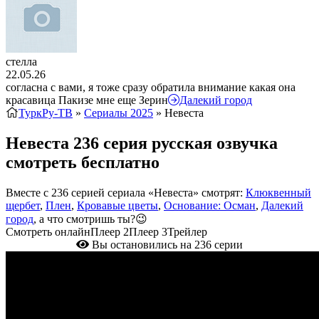
стелла
22.05.26
согласна с вами, я тоже сразу обратила внимание какая она
красавица Пакизе мне еще Зерин
Далекий город
ТуркРу-ТВ
»
Сериалы 2025
» Невеста
Невеста 236 серия русская озвучка
смотреть бесплатно
Вместе с 236 серией сериала «Невеста» смотрят:
Клюквенный
щербет
,
Плен
,
Кровавые цветы
,
Основание: Осман
,
Далекий
город
, а что смотришь ты?😉
Смотреть онлайн
Плеер 2
Плеер 3
Трейлер
Вы остановились на 236 серии