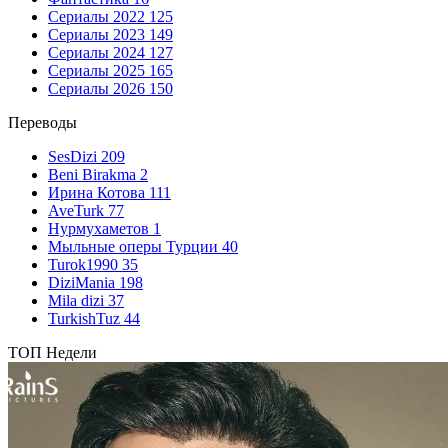
Сериалы 2022
125
Сериалы 2023
149
Сериалы 2024
127
Сериалы 2025
165
Сериалы 2026
150
Переводы
SesDizi
209
Beni Birakma
2
Ирина Котова
111
AveTurk
77
Нурмухаметов
1
Мыльные оперы Турции
40
Turok1990
35
DiziMania
198
Mila dizi
37
TurkishTuz
44
ТОП Недели