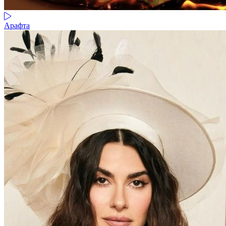
Арафта