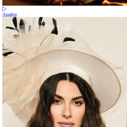
Арафта