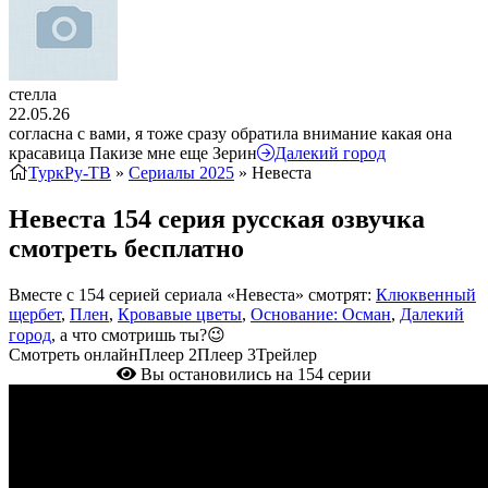
стелла
22.05.26
согласна с вами, я тоже сразу обратила внимание какая она
красавица Пакизе мне еще Зерин
Далекий город
ТуркРу-ТВ
»
Сериалы 2025
» Невеста
Невеста 154 серия русская озвучка
смотреть бесплатно
Вместе с 154 серией сериала «Невеста» смотрят:
Клюквенный
щербет
,
Плен
,
Кровавые цветы
,
Основание: Осман
,
Далекий
город
, а что смотришь ты?😉
Смотреть онлайн
Плеер 2
Плеер 3
Трейлер
Вы остановились на 154 серии