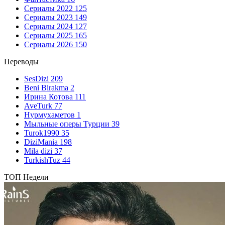
Сериалы 2022
125
Сериалы 2023
149
Сериалы 2024
127
Сериалы 2025
165
Сериалы 2026
150
Переводы
SesDizi
209
Beni Birakma
2
Ирина Котова
111
AveTurk
77
Нурмухаметов
1
Мыльные оперы Турции
39
Turok1990
35
DiziMania
198
Mila dizi
37
TurkishTuz
44
ТОП Недели