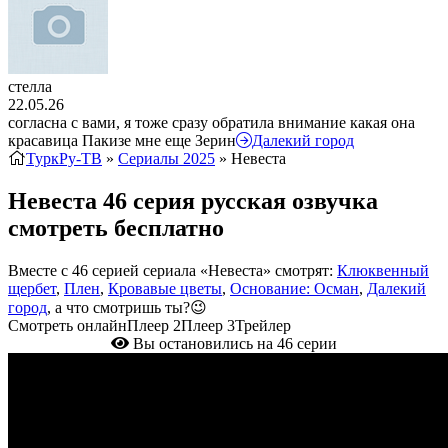
стелла
22.05.26
согласна с вами, я тоже сразу обратила внимание какая она
красавица Пакизе мне еще Зерин
Далекий город
ТуркРу-ТВ
»
Сериалы 2025
» Невеста
Невеста 46 серия русская озвучка
смотреть бесплатно
Вместе с 46 серией сериала «Невеста» смотрят:
Клюквенный
щербет
,
Плен
,
Кровавые цветы
,
Основание: Осман
,
Далекий
город
, а что смотришь ты?😉
Смотреть онлайн
Плеер 2
Плеер 3
Трейлер
Вы остановились на 46 серии