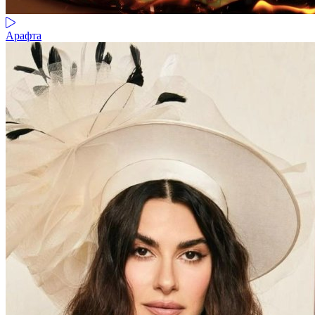
Арафта