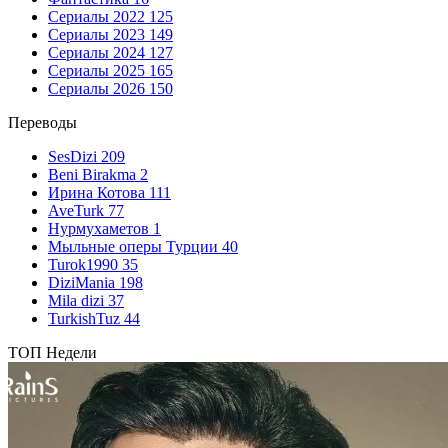
Сериалы 2022
125
Сериалы 2023
149
Сериалы 2024
127
Сериалы 2025
165
Сериалы 2026
150
Переводы
SesDizi
209
Beni Birakma
2
Ирина Котова
111
AveTurk
77
Нурмухаметов
1
Мыльные оперы Турции
40
Turok1990
35
DiziMania
198
Mila dizi
37
TurkishTuz
44
ТОП Недели