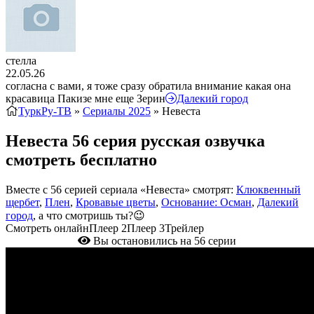
стелла
22.05.26
согласна с вами, я тоже сразу обратила внимание какая она
красавица Пакизе мне еще Зерин
Далекий город
ТуркРу-ТВ
»
Сериалы 2025
» Невеста
Невеста 56 серия русская озвучка
смотреть бесплатно
Вместе с 56 серией сериала «Невеста» смотрят:
Клюквенный
щербет
,
Плен
,
Кровавые цветы
,
Основание: Осман
,
Далекий
город
, а что смотришь ты?😉
Смотреть онлайн
Плеер 2
Плеер 3
Трейлер
Вы остановились на 56 серии