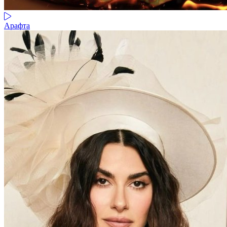
Арафта