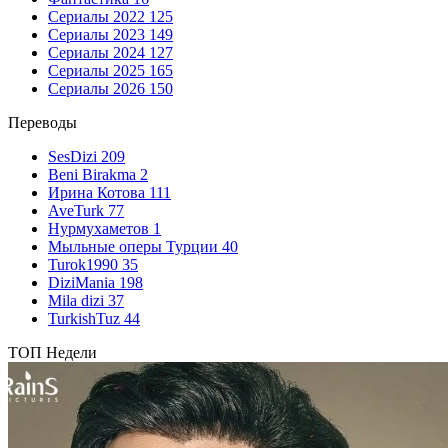
Сериалы 2022
125
Сериалы 2023
149
Сериалы 2024
127
Сериалы 2025
165
Сериалы 2026
150
Переводы
SesDizi
209
Beni Birakma
2
Ирина Котова
111
AveTurk
77
Нурмухаметов
1
Мыльные оперы Турции
40
Turok1990
35
DiziMania
198
Mila dizi
37
TurkishTuz
44
ТОП Недели