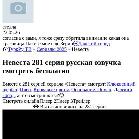
стелла
22.05.26
согласна с вами, я тоже сразу обратила внимание какая она
красавица Пакизе мне еще Зерин
Далекий город
ТуркРу-ТВ
»
Сериалы 2025
» Невеста
Невеста 281 серия русская озвучка
смотреть бесплатно
Вместе с 281 серией сериала «Невеста» смотрят:
Клюквенный
щербет
,
Плен
,
Кровавые цветы
,
Основание: Осман
,
Далекий
город
, а что смотришь ты?😉
Смотреть онлайн
Плеер 2
Плеер 3
Трейлер
Вы остановились на 281 серии