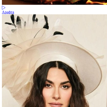
Арафта