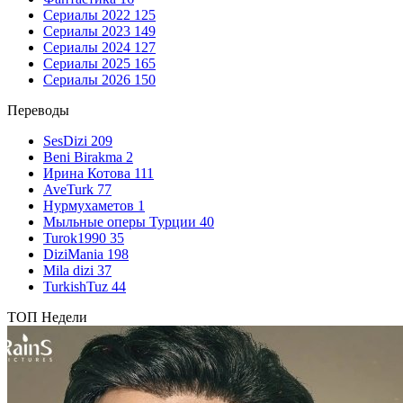
Сериалы 2022
125
Сериалы 2023
149
Сериалы 2024
127
Сериалы 2025
165
Сериалы 2026
150
Переводы
SesDizi
209
Beni Birakma
2
Ирина Котова
111
AveTurk
77
Нурмухаметов
1
Мыльные оперы Турции
40
Turok1990
35
DiziMania
198
Mila dizi
37
TurkishTuz
44
ТОП Недели