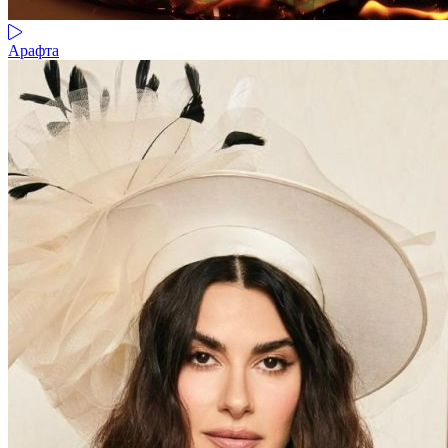
Арафта