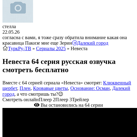
стелла
22.05.26
согласна с вами, я тоже сразу обратила внимание какая она
красавица Пакизе мне еще Зерин
Далекий город
ТуркРу-ТВ
»
Сериалы 2025
» Невеста
Невеста 64 серия русская озвучка
смотреть бесплатно
Вместе с 64 серией сериала «Невеста» смотрят:
Клюквенный
щербет
,
Плен
,
Кровавые цветы
,
Основание: Осман
,
Далекий
город
, а что смотришь ты?😉
Смотреть онлайн
Плеер 2
Плеер 3
Трейлер
Вы остановились на 64 серии