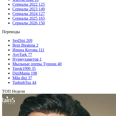
Сериалы 2022
125
Сериалы 2023
149
Сериалы 2024
127
Сериалы 2025
165
Сериалы 2026
150
Переводы
SesDizi
209
Beni Birakma
2
Ирина Котова
111
AveTurk
77
Нурмухаметов
1
Мыльные оперы Турции
40
Turok1990
35
DiziMania
198
Mila dizi
37
TurkishTuz
44
ТОП Недели